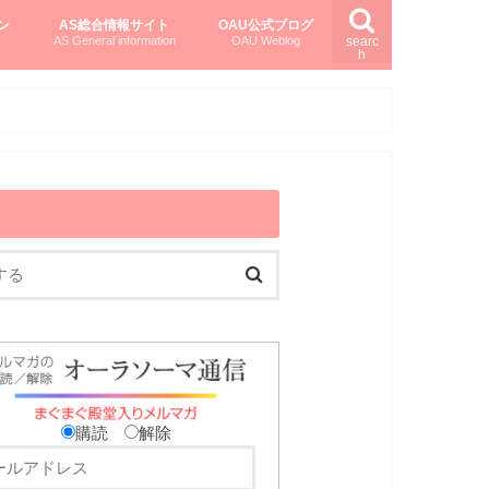
ン
AS総合情報サイト
OAU公式ブログ
AS General information
OAU Weblog
searc
h
を知る
ング
ト
柏村かおりさんのオーラソーマ活用塾
柏村さんのASメディカルハーブ
黒田コマラさんのオーラソーマ紀行
購読
解除