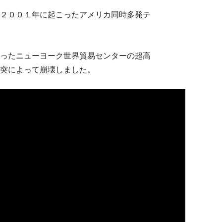
２００１年に起こったアメリカ同時多発テ
ったニューヨーク世界貿易センターの超高
突によって崩壊しました。