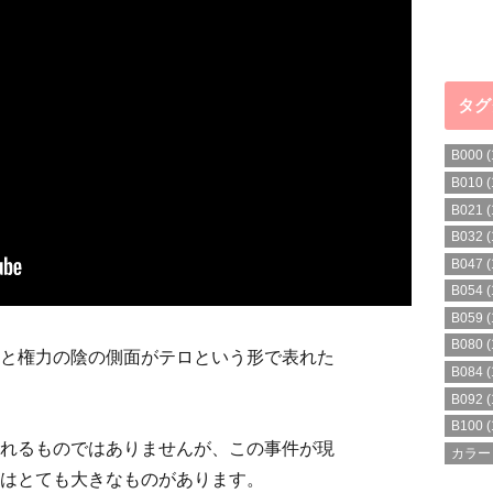
タグ
B000
(
B010
(
B021
(
B032
(
B047
(
B054
(
B059
(
B080
(
と権力の陰の側面がテロという形で表れた
B084
(
B092
(
B100
(
れるものではありませんが、この事件が現
カラー
はとても大きなものがあります。