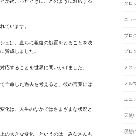
とが起こったときに、どのように対応する
タロ
ニュ
れています。
ブロ
シュは、直ちに報復の処置をとることを決
に賛成しました。
プロ
対応することを世界に問いかけました。
ミス
メル
て亡命した過去を考えると、彼の言葉には
ユニ
変化は、人生のなかではさまざまな状況と
天使
瞑想
上の大きな変化、というのは、みなさんも