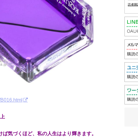
読者購
/B016.html
上
づけば気づくほど、私の人生はより輝きます。