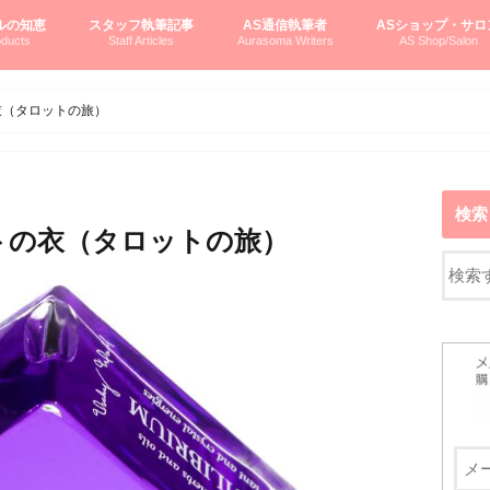
ルの知恵
スタッフ執筆記事
AS通信執筆者
ASショップ・サロ
ducts
Staff Articles
Aurasoma Writers
AS Shop/Salon
オーラソーマシステム入門
ーマボトルの物語
とボトルの旅
のオーラソーマ豆知識
ーマ体験談
えつこの部屋
えつこさんの「はじメル」ASミニ情報
えつこさんの「はじメル」豆知識
pariさんの「はじメル」お悩み相談
pariさんの色彩心理学としてのAS
pariさんのボトルメッセージ
ハミングバードさん「はじメル」要約
AEOSプロダクツご案内
pariさんの「オーラソーマ辞書」
pariさんのカラーローズ入門
pariさんのカラーローズ随想
尚さんのOAU写真日記
ヴィッキーさん物語
「リヴィングエナジー」より
鎌倉グルメ案内
読書案内
柏村かおりさんのオーラソーマ
鮎沢玲子さんの「日本の色」シリーズ
黒田コマラさんのオーラソーマ
叶朋佳さんの「美と癒しの楽園」
青山さんのクリスタル＆オーラソーマ
寛子さんのオーラソーマと創造性
廣田雅美さんのASとカバラ-生命の木
上野香緒里さんのオーラソーマカフェ
中村香織さんのＡＥＯＳスキンケア
藤沢さんのオーラソーマローフード
江尻さんオーラソーマアストロロジー
ラトナさんオーラソーマ＆ハート瞑想
DASOさんの数秘学
スペシャルゲスト☆
お問い合わせ
やさしくわかるAS
オーラソーマで自分
AS無料診断
ASウエブショッピ
ASコース・イベン
衣（タロットの旅）
検索
トの衣（タロットの旅）