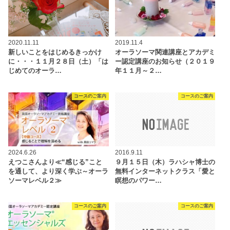
2020.11.11
2019.11.4
新しいことをはじめるきっかけ
オーラソーマ関連講座とアカデミ
に・・・１１月２８日（土）「は
ー認定講座のお知らせ（２０１９
じめてのオーラ…
年１１月～２…
コースのご案内
コースのご案内
2024.6.26
2016.9.11
えつこさんより≪“感じる”こと
９月１５日（木）ラハシャ博士の
を通して、より深く学ぶ～オーラ
無料インターネットクラス「愛と
ソーマレベル２≫
瞑想のパワー…
コースのご案内
コースのご案内