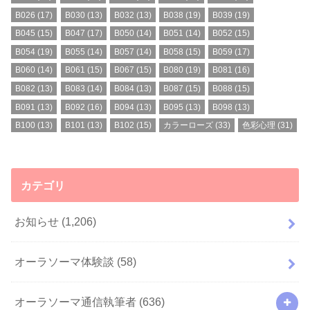
B026
(17)
B030
(13)
B032
(13)
B038
(19)
B039
(19)
B045
(15)
B047
(17)
B050
(14)
B051
(14)
B052
(15)
B054
(19)
B055
(14)
B057
(14)
B058
(15)
B059
(17)
B060
(14)
B061
(15)
B067
(15)
B080
(19)
B081
(16)
B082
(13)
B083
(14)
B084
(13)
B087
(15)
B088
(15)
B091
(13)
B092
(16)
B094
(13)
B095
(13)
B098
(13)
B100
(13)
B101
(13)
B102
(15)
カラーローズ
(33)
色彩心理
(31)
カテゴリ
お知らせ
(1,206)
オーラソーマ体験談
(58)
オーラソーマ通信執筆者
(636)