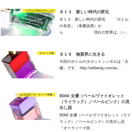
「リヴィングエナジー」より
Ｂ１３ 新しい時代の変化
Ｂ１３ 新しい時代の変化 「ボトル
の名前」（皐夏由貴）か
ら 現れの世界は、い…
タロットの旅
Ｂ１９ 物質界に生きる
今回のボトルのタロットシンボルは「太
陽」です。 http://artbeing.com/au…
pariさんの「オーラソーマ辞書」
B066 女優（ペールヴァイオレット
（ライラック）／ペールピンク）の見
出し語
B066 女優（ペールヴァイオレット（ライ
ラック）／ペールピンク）の見出し語
『オーラソーマ辞…