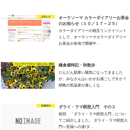
お知らせ
オーラソーマ カラーダイアリーお茶会
のお知らせ（１０／１７～２５）
カラーダイアリーの相互リンクイベント
として、オーラソーマカラーダイアリー
お茶会が各地で開催中…
ハミングバードさん「はじメル」要約
鎌倉歳時記・秋散歩
だんだん肌寒い陽気になってきました
が、みなさんはいかがお過ごしですか？
朝晩の気温差が激しくな…
読書案内
ダライ・ラマ瞑想入門 その２
前回、「ダライ・ラマ瞑想入門」につい
てご紹介しました。 ダライ・ラマ瞑想入
門―至福への道/ダ…