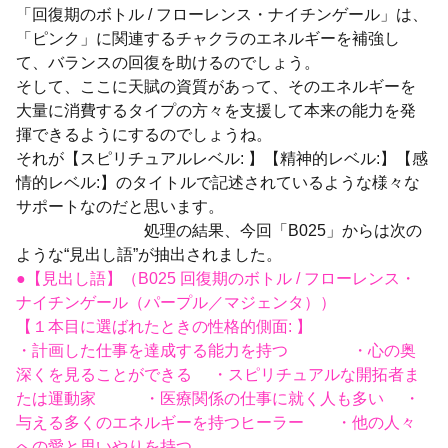
「回復期のボトル / フローレンス・ナイチンゲール」は、
「ピンク」に関連するチャクラのエネルギーを補強し
て、バランスの回復を助けるのでしょう。
そして、ここに天賦の資質があって、そのエネルギーを
大量に消費するタイプの方々を支援して本来の能力を発
揮できるようにするのでしょうね。
それが【スピリチュアルレベル: 】【精神的レベル:】【感
情的レベル:】のタイトルで記述されているような様々な
サポートなのだと思います。
処理の結果、今回「B025」からは次の
ような“見出し語”が抽出されました。
●【見出し語】（B025 回復期のボトル / フローレンス・
ナイチンゲール（パープル／マジェンタ））
【１本目に選ばれたときの性格的側面: 】
・計画した仕事を達成する能力を持つ ・心の奥
深くを見ることができる ・スピリチュアルな開拓者ま
たは運動家 ・医療関係の仕事に就く人も多い ・
与える多くのエネルギーを持つヒーラー ・他の人々
への愛と思いやりを持つ