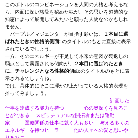
このボトルのコンビネーションを人間の人格と考えるな
ら、内面に深い慈愛を秘めた魂が、その思いを超越的な
知恵によって展開してみたいと願った人物なのかもしれ
ません。
「パープル／マジェンタ」が目指す願いは、
１本目に選
ばれたときの性格的側面:
のタイトルのもとに直接に表示
されているでしょう。
一方、そのエネルギーが不足して本来の意図が裏返しの
弱点として暴露される傾向が、
２本目に選ばれたとき
に、チャレンジとなる性格的側面:
のタイトルのもとに表
示されるでしょうね。
では、具体的にそこに浮かび上がっている人格的表現を
拾ってみましょう。
—————————————————————
計画した
仕事を達成する能力を持つ 心の奥深くを見るこ
とができる スピリチュアルな開拓者または運動
家 医療関係の仕事に就く人も多い 与える多くの
エネルギーを持つヒーラー 他の人々への愛と思いや
りを持つ