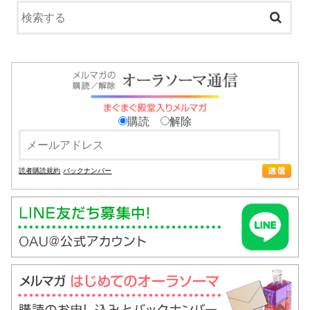
購読
解除
読者購読規約
バックナンバー