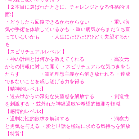
【２本目に選ばれたときに、チャレンジとなる性格的側
面:】
・どうしたら回復できるかわからない ・重い病
気や手術を体験しているかも ・重い病気からまだ立ち直
っていないかも ・人生にたびたびひどく失望するか
も
【スピリチュアルレベル: 】
・神の計画とは何かを教えてくれる ・高次元
からの情報に対して開く ・スピリチュアルな気づきをも
たらす ・霊的理想主義から解き放たれる ・達成
できないことを成し遂げる力を得る
【精神的レベル:】
・過去世からの深刻な失望感を解放する ・創造性
を刺激する ・並外れた神経過敏や希望的観測を軽減
【感情的レベル:】
・過剰な性的欲求を解消する ・洞察力
と勇気を与える ・愛と世話を極端に求める気持ちを解放
【特質:】