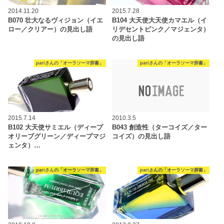
2014.11.20
2015.7.28
B070 壮大なるヴィジョン（イエ
B104 大天使大天使カマエル（イ
ロー／クリアー）の見出し語
リデセントピンク／マジェンタ）
の見出し語
pariさんの「オーラソーマ辞書」
pariさんの「オーラソーマ辞書」
2015.7.14
2010.3.5
B102 大天使サミエル（ディープ
B043 創造性（ターコイズ／ター
オリーブグリーン／ディープマジ
コイズ）の見出し語
ェンタ）…
pariさんの「オーラソーマ辞書」
pariさんの「オーラソーマ辞書」