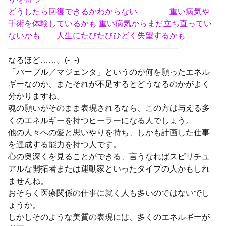
どうしたら回復できるかわからない 重い病気や
手術を体験しているかも 重い病気からまだ立ち直ってい
ないかも 人生にたびたびひどく失望するかも
—————————————————————
なるほど……。(-_-)
「パープル／マジェンタ」というのが何を願ったエネル
ギーなのか、またそれが不足するとどうなるのかがよく
分かりますね。
魂の願いがそのまま表現されるなら、この方は与える多
くのエネルギーを持つヒーラーになる人でしょう。
他の人々への愛と思いやりを持ち、しかも計画した仕事
を達成する能力を持つ人です。
心の奥深くを見ることができる、言うなればスピリチュ
アルな開拓者または運動家といったタイプの人かもしれ
ませんね。
おそらく医療関係の仕事に就く人も多いのではないでし
ょうか。
しかしそのような美質の表現には、多くのエネルギーが