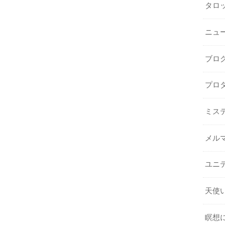
タロ
ニュ
ブロ
プロ
ミス
メル
ユニ
天使
瞑想