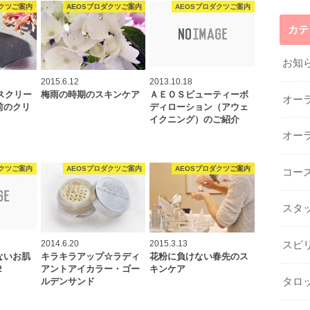
ダクツご案内
AEOSプロダクツご案内
AEOSプロダクツご案内
カテ
お知
2015.6.12
2013.10.18
イスクリー
梅雨の時期のスキンケア
ＡＥＯＳビューティーボ
オー
前のクリ
ディローション（アウェ
イクニング）のご紹介
オー
ダクツご案内
AEOSプロダクツご案内
AEOSプロダクツご案内
コー
スタ
2014.6.20
2015.3.13
スピ
ないお肌
キラキラアップ☆ラディ
花粉に負けない春先のス
２
アントアイカラー・ゴー
キンケア
タロ
ルデンサンド