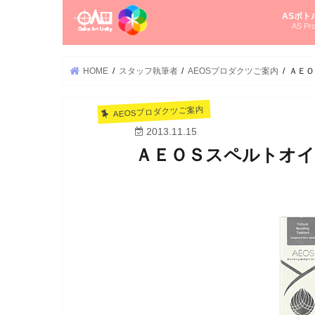
ASボト
AS Pro
尚さんの
オーラソ
タロット
ゆかさん
オーラソ
HOME
スタッフ執筆者
AEOSプロダクツご案内
ＡＥＯ
AEOSプロダクツご案内
2013.11.15
ＡＥＯＳスペルトオ