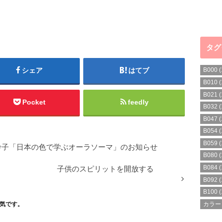
タグ
シェア
はてブ
B000
(
B010
(
B021
(
Pocket
feedly
B032
(
B047
(
B054
(
B059
(
鮎沢玲子「日本の色で学ぶオーラソーマ」のお知らせ
B080
(
B084
(
子供のスピリットを開放する
B092
(
B100
(
カラー
気です。