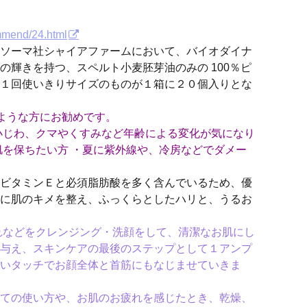
ommend/24.html
ソーマ社シャイアファームにおいて、バイオダイナ
の輝きを持つ、スペルト小麦胚芽油のみの 100％ピ
１回使いきりサイズのものが１箱に２０個入りとな
ような方にお勧めです。
小じわ、クマやくすみなど年齢による変化が気になり
肌を保ちたい方 ・夏に紫外線や、冷房などでダメー
ビタミンＥと必須脂肪酸を多く含んでいるため、優
に肌のキメを整え、ふっくらとしたハリと、うるお
などをクレンジング・洗顔をして、清潔なお肌にし
与え、スキンケアの最後のステップとして１アンプ
いタッチでお顔全体と首筋にもなじませていきま
ての使い方や、お肌のお疲れを感じたとき、乾燥、