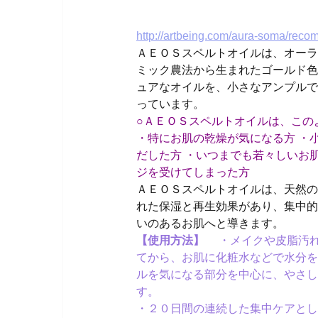
http://artbeing.com/aura-soma/rec
ＡＥＯＳスペルトオイルは、オーラ
ミック農法から生まれたゴールド色
ュアなオイルを、小さなアンプルで
っています。
○ＡＥＯＳスペルトオイルは、この
・特にお肌の乾燥が気になる方 ・
だした方 ・いつまでも若々しいお
ジを受けてしまった方
ＡＥＯＳスペルトオイルは、天然の
れた保湿と再生効果があり、集中的
いのあるお肌へと導きます。
【使用方法】
・メイクや皮脂汚れ
てから、お肌に化粧水などで水分を
ルを気になる部分を中心に、やさし
す。
・２０日間の連続した集中ケアとし