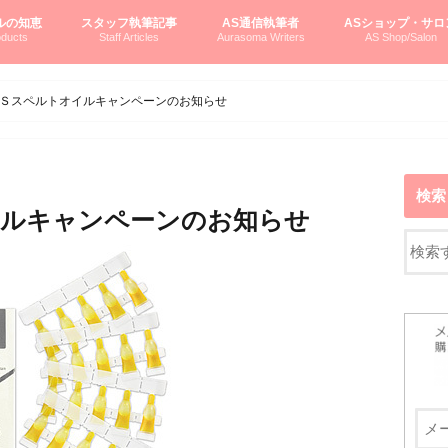
ルの知恵
スタッフ執筆記事
AS通信執筆者
ASショップ・サロ
ducts
Staff Articles
Aurasoma Writers
AS Shop/Salon
オーラソーマシステム入門
ーマボトルの物語
とボトルの旅
のオーラソーマ豆知識
ーマ体験談
えつこの部屋
えつこさんの「はじメル」ASミニ情報
えつこさんの「はじメル」豆知識
pariさんの「はじメル」お悩み相談
pariさんの色彩心理学としてのAS
pariさんのボトルメッセージ
ハミングバードさん「はじメル」要約
AEOSプロダクツご案内
pariさんの「オーラソーマ辞書」
pariさんのカラーローズ入門
pariさんのカラーローズ随想
尚さんのOAU写真日記
ヴィッキーさん物語
「リヴィングエナジー」より
鎌倉グルメ案内
読書案内
柏村かおりさんのオーラソーマ
鮎沢玲子さんの「日本の色」シリーズ
黒田コマラさんのオーラソーマ
叶朋佳さんの「美と癒しの楽園」
青山さんのクリスタル＆オーラソーマ
寛子さんのオーラソーマと創造性
廣田雅美さんのASとカバラ-生命の木
上野香緒里さんのオーラソーマカフェ
中村香織さんのＡＥＯＳスキンケア
藤沢さんのオーラソーマローフード
江尻さんオーラソーマアストロロジー
ラトナさんオーラソーマ＆ハート瞑想
DASOさんの数秘学
スペシャルゲスト☆
お問い合わせ
やさしくわかるAS
オーラソーマで自分
AS無料診断
ASウエブショッピ
ASコース・イベン
Ｓスペルトオイルキャンペーンのお知らせ
検索
イルキャンペーンのお知らせ