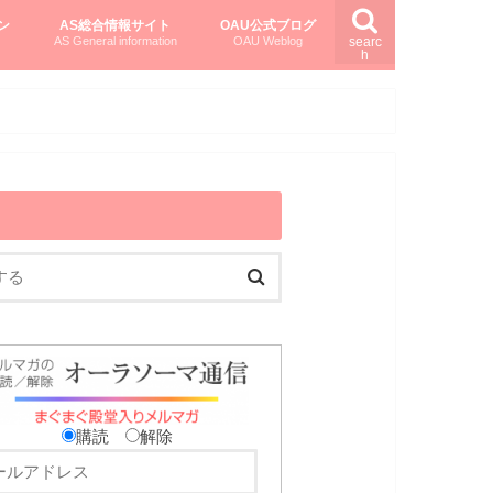
ン
AS総合情報サイト
OAU公式ブログ
AS General information
OAU Weblog
searc
h
を知る
ング
ト
柏村かおりさんのオーラソーマ活用塾
柏村さんのASメディカルハーブ
黒田コマラさんのオーラソーマ紀行
購読
解除