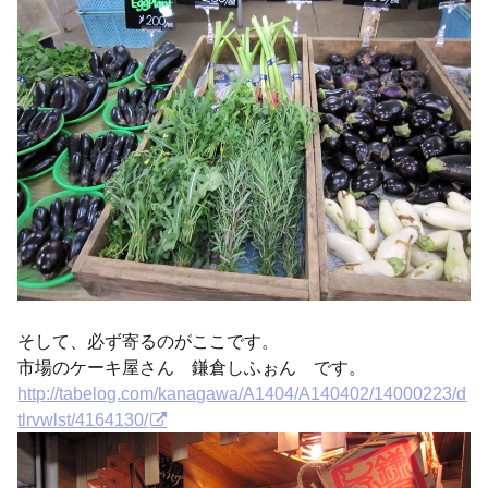
そして、必ず寄るのがここです。
市場のケーキ屋さん 鎌倉しふぉん です。
http://tabelog.com/kanagawa/A1404/A140402/14000223/d
tlrvwlst/4164130/