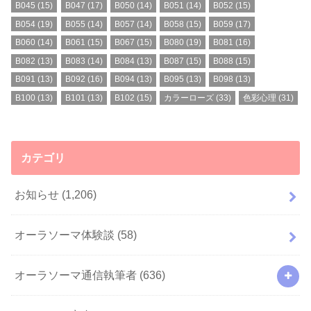
B045
(15)
B047
(17)
B050
(14)
B051
(14)
B052
(15)
B054
(19)
B055
(14)
B057
(14)
B058
(15)
B059
(17)
B060
(14)
B061
(15)
B067
(15)
B080
(19)
B081
(16)
B082
(13)
B083
(14)
B084
(13)
B087
(15)
B088
(15)
B091
(13)
B092
(16)
B094
(13)
B095
(13)
B098
(13)
B100
(13)
B101
(13)
B102
(15)
カラーローズ
(33)
色彩心理
(31)
カテゴリ
お知らせ
(1,206)
オーラソーマ体験談
(58)
オーラソーマ通信執筆者
(636)