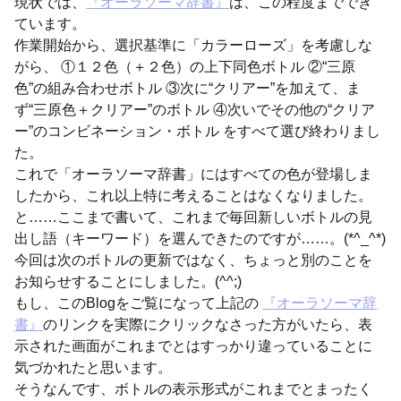
現状では、
『オーラソーマ辞書』
は、この程度まででき
ています。
作業開始から、選択基準に「カラーローズ」を考慮しな
がら、 ①１２色（＋２色）の上下同色ボトル ②“三原
色”の組み合わせボトル ③次に“クリアー”を加えて、ま
ず“三原色＋クリアー”のボトル ④次いでその他の“クリア
ー”のコンビネーション・ボトル をすべて選び終わりまし
た。
これで「オーラソーマ辞書」にはすべての色が登場しま
したから、これ以上特に考えることはなくなりました。
と……ここまで書いて、これまで毎回新しいボトルの見
出し語（キーワード）を選んできたのですが……。(*^_^*)
今回は次のボトルの更新ではなく、ちょっと別のことを
お知らせすることにしました。(^^;)
もし、このBlogをご覧になって上記の
『オーラソーマ辞
書』
のリンクを実際にクリックなさった方がいたら、表
示された画面がこれまでとはすっかり違っていることに
気づかれたと思います。
そうなんです、ボトルの表示形式がこれまでとまったく