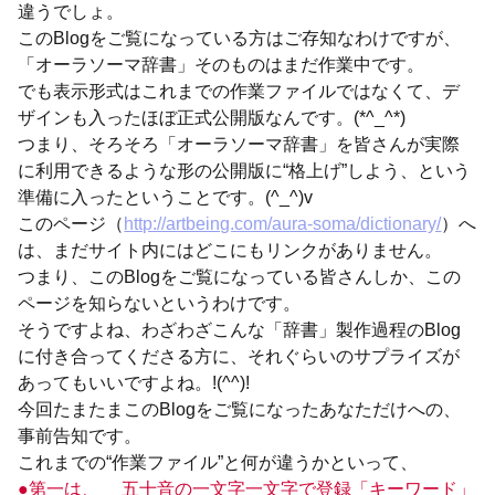
違うでしょ。
このBlogをご覧になっている方はご存知なわけですが、
「オーラソーマ辞書」そのものはまだ作業中です。
でも表示形式はこれまでの作業ファイルではなくて、デ
ザインも入ったほぼ正式公開版なんです。(*^_^*)
つまり、そろそろ「オーラソーマ辞書」を皆さんが実際
に利用できるような形の公開版に“格上げ”しよう、という
準備に入ったということです。(^_^)v
このページ（
http://artbeing.com/aura-soma/dictionary/
）へ
は、まだサイト内にはどこにもリンクがありません。
つまり、このBlogをご覧になっている皆さんしか、この
ページを知らないというわけです。
そうですよね、わざわざこんな「辞書」製作過程のBlog
に付き合ってくださる方に、それぐらいのサプライズが
あってもいいですよね。!(^^)!
今回たまたまこのBlogをご覧になったあなただけへの、
事前告知です。
これまでの“作業ファイル”と何が違うかといって、
●第一は、 五十音の一文字一文字で登録「キーワード」