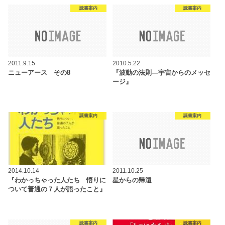
読書案内
読書案内
2011.9.15
2010.5.22
ニューアース その8
『波動の法則―宇宙からのメッセ
ージ』
読書案内
読書案内
2014.10.14
2011.10.25
『わかっちゃった人たち 悟りに
星からの帰還
ついて普通の７人が語ったこと』
読書案内
読書案内