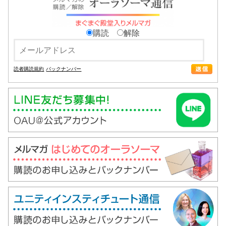
購読
解除
読者購読規約
バックナンバー