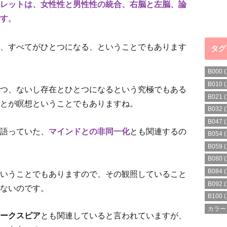
レット
は、女性性と男性性の統合、右脳と左脳、論
す
。
、すべてがひとつになる、ということでもあります
タグ
B000
(
B010
(
つ、ないし存在とひとつになるという究極でもある
B021
(
とが瞑想ということでもありますね。
B032
(
B047
(
語っていた、
マインドとの非同一化
とも関連するの
B054
(
B059
(
B080
(
B084
(
いうことでもありますので、その観照していること
B092
(
ないのです。
B100
(
カラー
ークスピア
とも関連していると言われていますが、