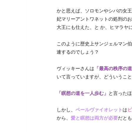
かと思えば、ソロモンやシバの女王
妃マリーアントワネットの処刑のお
大王にも仕えた、と か、ヒマラヤ
このように歴史上サンジェルマン伯
連するのでしょう？
ヴィッキーさんは
「最高の秩序の道
いて言っていますが、どういうこと
「瞑想の道を一人歩む」
と言ったほ
しかし、
ペールヴァイオレット
は
ピ
から、
愛と瞑想は両方が必要
だとも