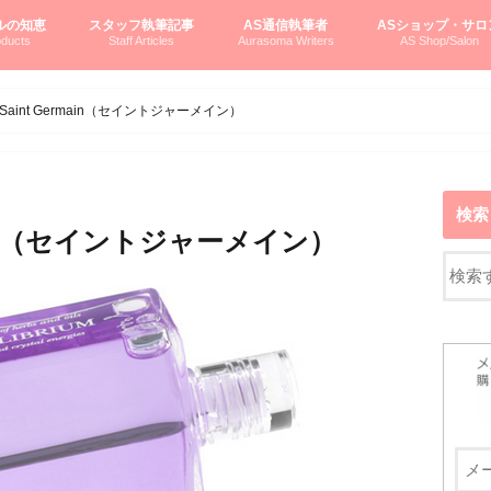
ルの知恵
スタッフ執筆記事
AS通信執筆者
ASショップ・サロ
ducts
Staff Articles
Aurasoma Writers
AS Shop/Salon
オーラソーマシステム入門
ーマボトルの物語
とボトルの旅
のオーラソーマ豆知識
ーマ体験談
えつこの部屋
えつこさんの「はじメル」ASミニ情報
えつこさんの「はじメル」豆知識
pariさんの「はじメル」お悩み相談
pariさんの色彩心理学としてのAS
pariさんのボトルメッセージ
ハミングバードさん「はじメル」要約
AEOSプロダクツご案内
pariさんの「オーラソーマ辞書」
pariさんのカラーローズ入門
pariさんのカラーローズ随想
尚さんのOAU写真日記
ヴィッキーさん物語
「リヴィングエナジー」より
鎌倉グルメ案内
読書案内
柏村かおりさんのオーラソーマ
鮎沢玲子さんの「日本の色」シリーズ
黒田コマラさんのオーラソーマ
叶朋佳さんの「美と癒しの楽園」
青山さんのクリスタル＆オーラソーマ
寛子さんのオーラソーマと創造性
廣田雅美さんのASとカバラ-生命の木
上野香緒里さんのオーラソーマカフェ
中村香織さんのＡＥＯＳスキンケア
藤沢さんのオーラソーマローフード
江尻さんオーラソーマアストロロジー
ラトナさんオーラソーマ＆ハート瞑想
DASOさんの数秘学
スペシャルゲスト☆
お問い合わせ
やさしくわかるAS
オーラソーマで自分
AS無料診断
ASウエブショッピ
ASコース・イベン
 Saint Germain（セイントジャーメイン）
検索
rmain（セイントジャーメイン）