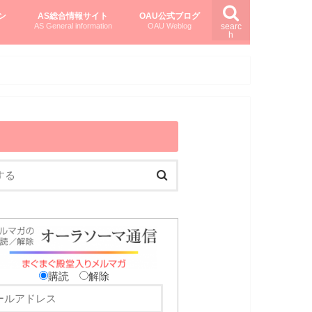
ン
AS総合情報サイト
OAU公式ブログ
AS General information
OAU Weblog
searc
h
を知る
ング
ト
柏村かおりさんのオーラソーマ活用塾
柏村さんのASメディカルハーブ
黒田コマラさんのオーラソーマ紀行
購読
解除