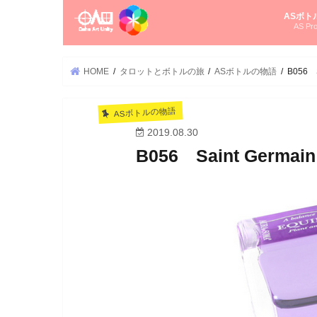
ASボト
AS Pro
尚さんの
オーラソ
タロット
ゆかさん
オーラソ
HOME
タロットとボトルの旅
ASボトルの物語
B056
ASボトルの物語
2019.08.30
B056 Saint Ge