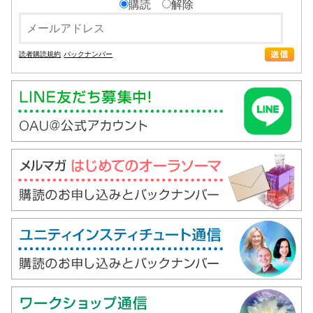
購読
解除
読者購読規約
バックナンバー