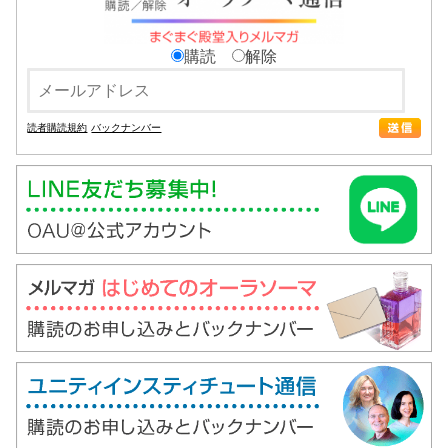
購読
解除
読者購読規約
バックナンバー