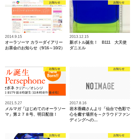
お知らせ
お知らせ
2014.9.15
2013.12.15
オーラソーマ カラーダイアリー
新ボトル誕生！ B111 大天使
お茶会のお知らせ（9/16～10/2）
ダニエル
お知らせ
お知らせ
2021.5.27
2017.8.16
メルマガ「はじめてのオーラソー
岩木香織さんより「仙台で色彩で
マ」第２７８号、明日配信！
心を癒す場所を～クラウドファン
ディングへの…
お知らせ
お知らせ