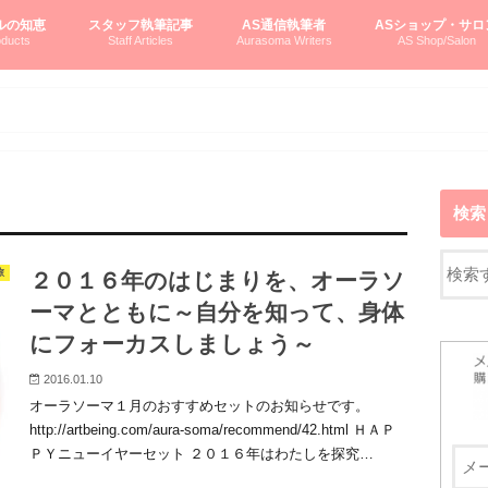
ルの知恵
スタッフ執筆記事
AS通信執筆者
ASショップ・サロ
ducts
Staff Articles
Aurasoma Writers
AS Shop/Salon
オーラソーマシステム入門
ーマボトルの物語
とボトルの旅
のオーラソーマ豆知識
ーマ体験談
えつこの部屋
えつこさんの「はじメル」ASミニ情報
えつこさんの「はじメル」豆知識
pariさんの「はじメル」お悩み相談
pariさんの色彩心理学としてのAS
pariさんのボトルメッセージ
ハミングバードさん「はじメル」要約
AEOSプロダクツご案内
pariさんの「オーラソーマ辞書」
pariさんのカラーローズ入門
pariさんのカラーローズ随想
尚さんのOAU写真日記
ヴィッキーさん物語
「リヴィングエナジー」より
鎌倉グルメ案内
読書案内
柏村かおりさんのオーラソーマ
鮎沢玲子さんの「日本の色」シリーズ
黒田コマラさんのオーラソーマ
叶朋佳さんの「美と癒しの楽園」
青山さんのクリスタル＆オーラソーマ
寛子さんのオーラソーマと創造性
廣田雅美さんのASとカバラ-生命の木
上野香緒里さんのオーラソーマカフェ
中村香織さんのＡＥＯＳスキンケア
藤沢さんのオーラソーマローフード
江尻さんオーラソーマアストロロジー
ラトナさんオーラソーマ＆ハート瞑想
DASOさんの数秘学
スペシャルゲスト☆
お問い合わせ
やさしくわかるAS
オーラソーマで自分
AS無料診断
ASウエブショッピ
ASコース・イベン
検索
旅
２０１６年のはじまりを、オーラソ
ーマとともに～自分を知って、身体
にフォーカスしましょう～
2016.01.10
オーラソーマ１月のおすすめセットのお知らせです。
http://artbeing.com/aura-soma/recommend/42.html ＨＡＰ
ＰＹニューイヤーセット ２０１６年はわたしを探究…