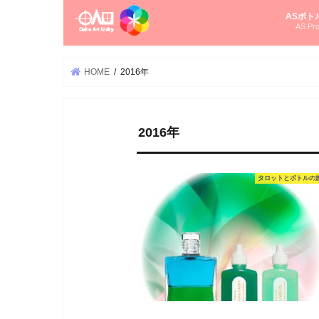
ASボト
AS Pro
尚さんの
オーラソ
タロット
ゆかさん
オーラソ
HOME
2016年
2016年
タロットとボトルの