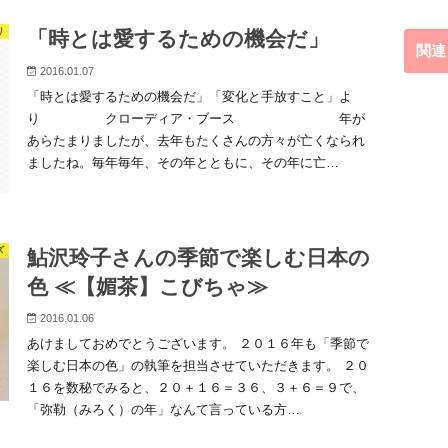
り
「時とは愛するための機会だ」
関連
2016.01.07
「時とは愛するための機会だ」「変化と手放すこと」よ
り クローディア・ブース 年が
あらたまりましたが、去年もたくさんの方々が亡くなられ
ましたね。毎年毎年、その年とともに、その年に亡…
ズ
鮎沢玲子さんの季節で楽しむ日本の
色 ≪【媚茶】こびちゃ≫
2016.01.06
あけましておめでとうございます。 ２０１６年も「季節で
楽しむ日本の色」の執筆を担当させていただきます。 ２０
１６を数秘でみると、２０＋１６＝３６、３＋６＝９で、
「弥勒（みろく）の年」なんて言っている方…