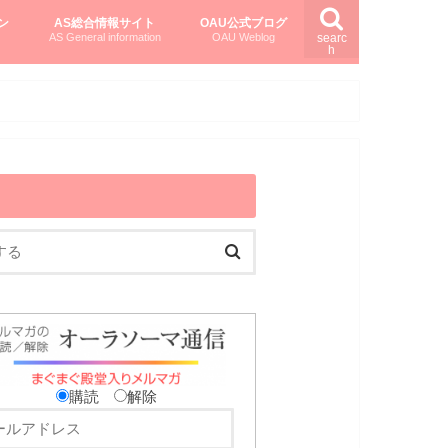
ン
AS総合情報サイト
OAU公式ブログ
AS General information
OAU Weblog
searc
h
を知る
ング
ト
柏村かおりさんのオーラソーマ活用塾
柏村さんのASメディカルハーブ
黒田コマラさんのオーラソーマ紀行
購読
解除