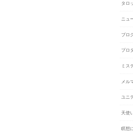
タロ
ニュ
ブロ
プロ
ミス
メル
ユニ
天使
瞑想