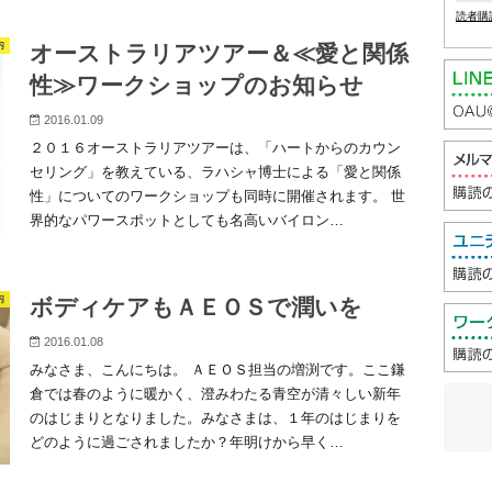
読者購
内
オーストラリアツアー＆≪愛と関係
性≫ワークショップのお知らせ
2016.01.09
２０１６オーストラリアツアーは、「ハートからのカウン
セリング」を教えている、ラハシャ博士による「愛と関係
性」についてのワークショップも同時に開催されます。 世
界的なパワースポットとしても名高いバイロン…
内
ボディケアもＡＥＯＳで潤いを
2016.01.08
みなさま、こんにちは。 ＡＥＯＳ担当の増渕です。ここ鎌
倉では春のように暖かく、澄みわたる青空が清々しい新年
のはじまりとなりました。みなさまは、１年のはじまりを
どのように過ごされましたか？年明けから早く…