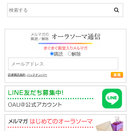
購読
解除
読者購読規約
バックナンバー