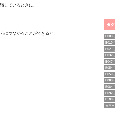
張しているときに、
タグ
ろにつながることができると、
B000
(
B010
(
B021
(
B032
(
B047
(
B054
(
B059
(
B080
(
B084
(
B092
(
B100
(
カラー