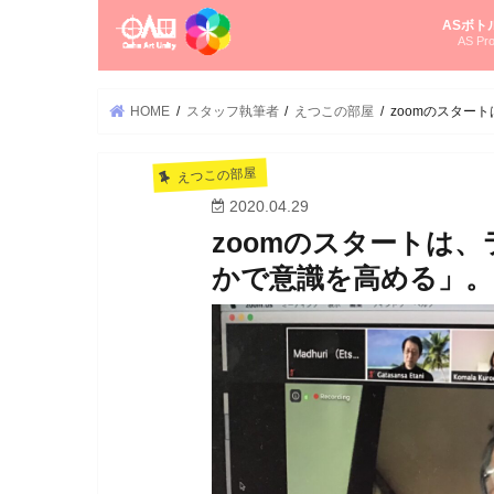
ASボト
AS Pro
尚さんの
オーラソ
タロット
ゆかさん
オーラソ
HOME
スタッフ執筆者
えつこの部屋
zoomのスター
えつこの部屋
2020.04.29
zoomのスタートは
かで意識を高める」。