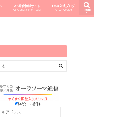
ン
AS総合情報サイト
OAU公式ブログ
AS General information
OAU Weblog
searc
h
を知る
ング
ト
柏村かおりさんのオーラソーマ活用塾
柏村さんのASメディカルハーブ
黒田コマラさんのオーラソーマ紀行
購読
解除