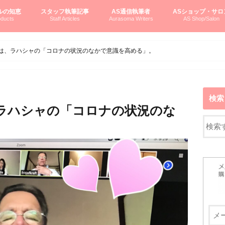
ルの知恵
スタッフ執筆記事
AS通信執筆者
ASショップ・サロ
ducts
Staff Articles
Aurasoma Writers
AS Shop/Salon
オーラソーマシステム入門
ーマボトルの物語
とボトルの旅
のオーラソーマ豆知識
ーマ体験談
えつこの部屋
えつこさんの「はじメル」ASミニ情報
えつこさんの「はじメル」豆知識
pariさんの「はじメル」お悩み相談
pariさんの色彩心理学としてのAS
pariさんのボトルメッセージ
ハミングバードさん「はじメル」要約
AEOSプロダクツご案内
pariさんの「オーラソーマ辞書」
pariさんのカラーローズ入門
pariさんのカラーローズ随想
尚さんのOAU写真日記
ヴィッキーさん物語
「リヴィングエナジー」より
鎌倉グルメ案内
読書案内
柏村かおりさんのオーラソーマ
鮎沢玲子さんの「日本の色」シリーズ
黒田コマラさんのオーラソーマ
叶朋佳さんの「美と癒しの楽園」
青山さんのクリスタル＆オーラソーマ
寛子さんのオーラソーマと創造性
廣田雅美さんのASとカバラ-生命の木
上野香緒里さんのオーラソーマカフェ
中村香織さんのＡＥＯＳスキンケア
藤沢さんのオーラソーマローフード
江尻さんオーラソーマアストロロジー
ラトナさんオーラソーマ＆ハート瞑想
DASOさんの数秘学
スペシャルゲスト☆
お問い合わせ
やさしくわかるAS
オーラソーマで自分
AS無料診断
ASウエブショッピ
ASコース・イベン
トは、ラハシャの「コロナの状況のなかで意識を高める」。
検索
、ラハシャの「コロナの状況のな