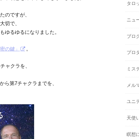
タロ
たのですが、
ニュ
大切で、
もゆるゆるになりました。
ブロ
密の鍵」
。
プロ
4チャクラを、
ミス
5から第7チャクラまでを、
メル
ユニ
天使
瞑想