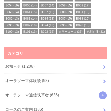
B054
(19)
B055
(14)
B057
(14)
B058
(15)
B059
(17)
B060
(14)
B061
(15)
B067
(15)
B080
(19)
B081
(16)
B082
(13)
B083
(14)
B084
(13)
B087
(15)
B088
(15)
B091
(13)
B092
(16)
B094
(13)
B095
(13)
B098
(13)
B100
(13)
B101
(13)
B102
(15)
カラーローズ
(33)
色彩心理
(31)
カテゴリ
お知らせ
(1,206)
オーラソーマ体験談
(58)
オーラソーマ通信執筆者
(636)
コースのご案内
(186)