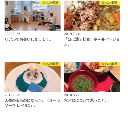
えつこの部屋
えつこの部屋
2020.9.26
2019.7.24
リアルでお会いしましょう。
「ほぼ週」社食、冬～春バージョ
ン。
えつこの部屋
えつこの部屋
2019.8.26
2018.5.21
人生の宝ものになった、「オーラ
穴と欲について思うこと。
ソーマ レベル1」。