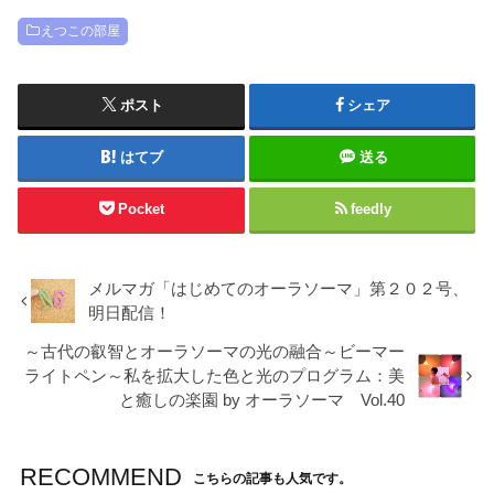
えつこの部屋
ポスト
シェア
はてブ
送る
Pocket
feedly
メルマガ「はじめてのオーラソーマ」第２０２号、
明日配信！
～古代の叡智とオーラソーマの光の融合～ビーマー
ライトペン～私を拡大した色と光のプログラム：美
と癒しの楽園 by オーラソーマ Vol.40
RECOMMEND
こちらの記事も人気です。