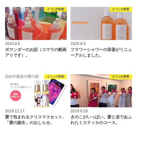
えつこの部屋
えつこの部屋
2020.8.6
2020.9.3
ポマンダーのお話（コマラの動画
フラワーシャワーの容器がリニュ
アリです）。
ーアルしました。
えつこの部屋
えつこの部屋
2019.12.17
2019.6.29
愛で包まれるクリスマスセット、
きのこがいっぱい。愛と涙であふ
「愛の誕生」のおしらせ。
れたミスティカのコース。