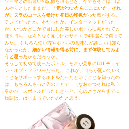
ソーマとの出逢いの記憶を辿るとき、今でもそこは、ぼ
んやりとしたままだ。
「気がついたらここにいた」それ
が、ヌラのコースを受けた初日の印象だった
気がする。
テレビだったか、本だったか、インターネットだった
か、いつかどこかで目にした美しいボトルに惹かれて興
味を持ち、なんとなく見つけたサイトで4本選んで買って
みた。 もちろん使い方やボトルの意味など詳しくは知ら
なかったが、
細かい情報を得る前に、まず体験してみよ
うと思った
からだろうか。
そうして初めて使ったボトル、それが見事にB11 チェイ
ン・オブ・フラワーだった。 これが、自らが開いていく
ことをサポートするボトルだったということを知ったの
は、もちろんもっと先のことで、（なおかつそれは私自
身のバースボトルだった）きっと、あのときからすでに
物語は、はじまっていたのだと思う。