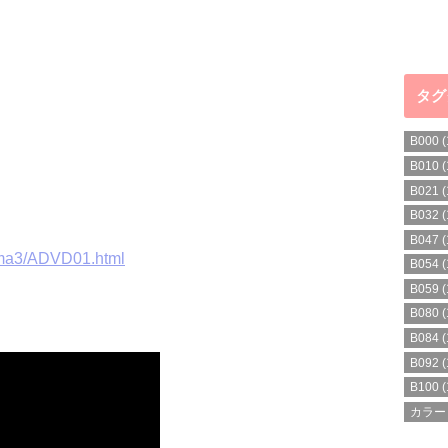
タグ
B000
(
B010
(
B021
(
B032
(
B047
(
soma3/ADVD01.html
B054
(
B059
(
B080
(
B084
(
B092
(
B100
(
カラー