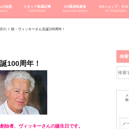
ルの知恵
スタッフ執筆記事
AS通信執筆者
ASショップ・サロ
ducts
Staff Articles
Aurasoma Writers
AS Shop/Salon
オーラソーマシステム入門
ーマボトルの物語
とボトルの旅
のオーラソーマ豆知識
ーマ体験談
えつこの部屋
えつこさんの「はじメル」ASミニ情報
えつこさんの「はじメル」豆知識
pariさんの「はじメル」お悩み相談
pariさんの色彩心理学としてのAS
pariさんのボトルメッセージ
ハミングバードさん「はじメル」要約
AEOSプロダクツご案内
pariさんの「オーラソーマ辞書」
pariさんのカラーローズ入門
pariさんのカラーローズ随想
尚さんのOAU写真日記
ヴィッキーさん物語
「リヴィングエナジー」より
鎌倉グルメ案内
読書案内
柏村かおりさんのオーラソーマ
鮎沢玲子さんの「日本の色」シリーズ
黒田コマラさんのオーラソーマ
叶朋佳さんの「美と癒しの楽園」
青山さんのクリスタル＆オーラソーマ
寛子さんのオーラソーマと創造性
廣田雅美さんのASとカバラ-生命の木
上野香緒里さんのオーラソーマカフェ
中村香織さんのＡＥＯＳスキンケア
藤沢さんのオーラソーマローフード
江尻さんオーラソーマアストロロジー
ラトナさんオーラソーマ＆ハート瞑想
DASOさんの数秘学
スペシャルゲスト☆
お問い合わせ
やさしくわかるAS
オーラソーマで自分
AS無料診断
ASウエブショッピ
ASコース・イベン
要約
祝・ヴィッキーさん生誕100周年！
検索
誕100周年！
創始者、ヴィッキーさんの誕生日です。