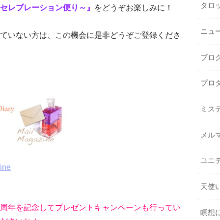
タロ
セレブレーション便り～』
をどうぞお楽しみに！
ニュ
ていない方は、この機会に是非どうぞご登録くださ
ブロ
プロ
ミス
メル
ユニ
zine
天使
周年を記念してプレゼントキャンペーンも行ってい
瞑想