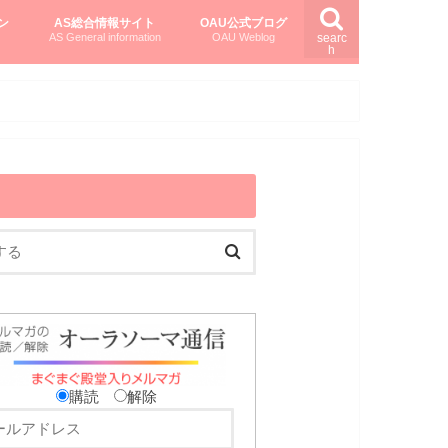
ン
AS総合情報サイト
OAU公式ブログ
AS General information
OAU Weblog
searc
h
を知る
ング
ト
柏村かおりさんのオーラソーマ活用塾
柏村さんのASメディカルハーブ
黒田コマラさんのオーラソーマ紀行
購読
解除