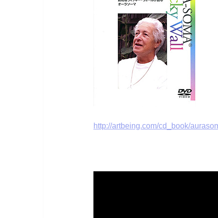
http://artbeing.com/cd_book/aura