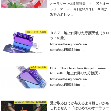
オーラソーマ体験談特集 ～ 私とオー
ラソーマ ～ 今日は3月7日。 今回は
37番のボトル…
タロットとボトルの旅
Ｂ３７ 地上に降りた守護天使（タロ
ットの旅）
https://artbeing.com/aura-
soma/equi/B037.html …
ASボトルの物語
B37 The Guardian Angel comes
to Earth（地上に降りた守護天）
https://artbeing.com/aura-
soma/equi/B037.html …
pariさんの「はじメル」お悩み相談
受け取るほうが与えるより難しいかも
しれません：「はじめてのオーラソー