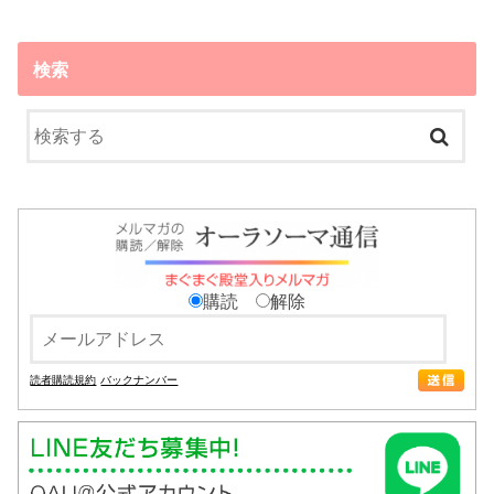
検索
購読
解除
読者購読規約
バックナンバー