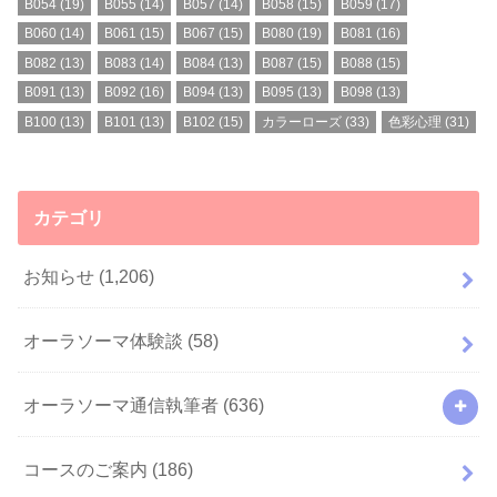
B054
(19)
B055
(14)
B057
(14)
B058
(15)
B059
(17)
B060
(14)
B061
(15)
B067
(15)
B080
(19)
B081
(16)
B082
(13)
B083
(14)
B084
(13)
B087
(15)
B088
(15)
B091
(13)
B092
(16)
B094
(13)
B095
(13)
B098
(13)
B100
(13)
B101
(13)
B102
(15)
カラーローズ
(33)
色彩心理
(31)
カテゴリ
お知らせ
(1,206)
オーラソーマ体験談
(58)
オーラソーマ通信執筆者
(636)
コースのご案内
(186)