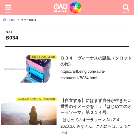
menu
search
HOME
タグ : B034
B034
タロットとボトルの旅
Ｂ３４ ヴィーナスの誕生（タロット
の旅）
https://artbeing.com/aura-
soma/equi/B034.html …
pariさんの「はじメル」お悩み相談
【自立する】にはまず自分が生きたい
世界のイメージを！：『はじめてのオ
ーラソーマ』第２１４号
はじめてのオーラソーマ No.214
2020.3.6 みなさん、こんにちは。えつこ
です…