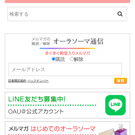
購読
解除
読者購読規約
バックナンバー