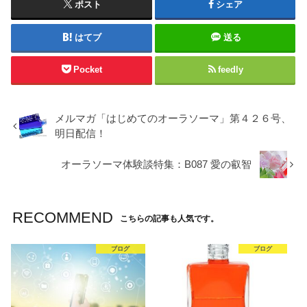
ポスト
シェア
はてブ
送る
Pocket
feedly
メルマガ「はじめてのオーラソーマ」第４２６号、
明日配信！
オーラソーマ体験談特集：B087 愛の叡智
RECOMMEND
こちらの記事も人気です。
ブログ
ブログ