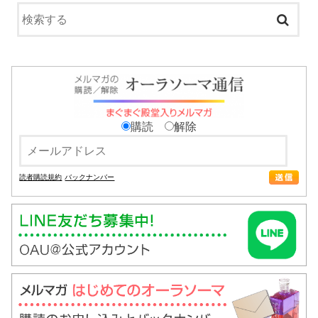
購読
解除
読者購読規約
バックナンバー