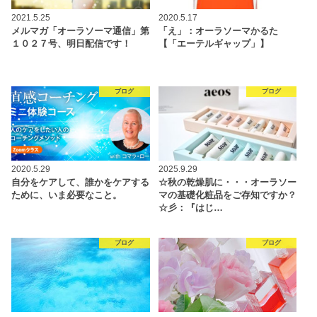
2021.5.25
2020.5.17
メルマガ「オーラソーマ通信」第
「え」：オーラソーマかるた
１０２７号、明日配信です！
【「エーテルギャップ」】
ブログ
ブログ
2020.5.29
2025.9.29
自分をケアして、誰かをケアする
☆秋の乾燥肌に・・・オーラソー
ために、いま必要なこと。
マの基礎化粧品をご存知ですか？
☆彡：『はじ…
ブログ
ブログ