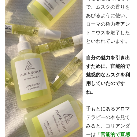
で、ムスクの香りを
あびるように使い、
ローマの権力者アン
トニウスを魅了した
といわれています。
自分の魅力を引き出
すために、官能的で
魅惑的なムスクを利
用していたのです
ね。
手もとにあるアロマ
テラピーの本を見て
みると、コリアンダ
ーは
「官能的で直感