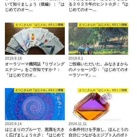
いて知りましょう（後編）：「は
る２０２５年のヒント☆彡：『は
じめてのオー…
じめてのオー…
えつこさんの「はじメル」ASミニ情報
えつこさんの「はじメル」ASミニ情報
2019.9.18
2019.8.1
オーラソーマ機関誌『リヴィング
ご投稿いただいた、みなさまから
エナジー』をご存知ですか？：
のメッセージ①：「はじめてのオ
「はじめてのオ…
ーラソーマ」…
えつこさんの「はじメル」ASミニ情報
えつこさんの「はじメル」ASミニ情報
2020.9.14
2024.11.11
はじまりのブルーで、意識を大き
☆条件付けを手放し、ほんとうの
く広げましょう☆彡：『はじめて
自分につながるエジプト人のボト