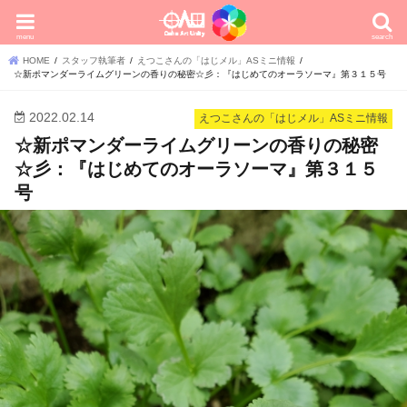
menu
search
HOME
スタッフ執筆者
えつこさんの「はじメル」ASミニ情報
☆新ポマンダーライムグリーンの香りの秘密☆彡：『はじめてのオーラソーマ』第３１５号
2022.02.14
えつこさんの「はじメル」ASミニ情報
☆新ポマンダーライムグリーンの香りの秘密
☆彡：『はじめてのオーラソーマ』第３１５
号