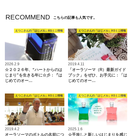
RECOMMEND
こちらの記事も人気です。
えつこさんの「はじメル」ASミニ情報
えつこさんの「はじメル」ASミニ情報
2026.2.9
2019.4.11
☆２０２６年、“ハートからのは
「オーラソーマ（R）最新ガイド
じまり”を生きる年に☆彡：『は
ブック」をぜひ、お手元に：「は
じめてのオー…
じめてのオー…
えつこさんの「はじメル」ASミニ情報
えつこさんの「はじメル」ASミニ情報
2019.4.2
2025.1.6
オーラソーマのボトルの名前につ
☆手放しと新しいはじまりを感じ