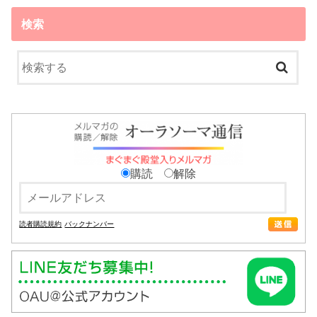
検索
購読
解除
読者購読規約
バックナンバー