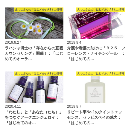
えつこさんの「はじメル」ASミニ情報
えつこさんの「はじメル」ASミニ情報
2019.8.27
2019.9.4
ラハシャ博士の「存在からの直観
介護や看護の助けに「Ｂ２５ フ
カウンセリング」開催！：「はじ
ローレンス・ナイチンゲール」：
めてのオーラ…
「はじめての…
えつこさんの「はじメル」ASミニ情報
えつこさんの「はじメル」ASミニ情報
2020.4.11
2019.8.7
「わたし」と「あなた（たち）」
リピート率No.1のクイントエッ
をつなぐアークエンジェロイ：
センス、セラピスベイの魅力：
『はじめてのオ…
「はじめての…