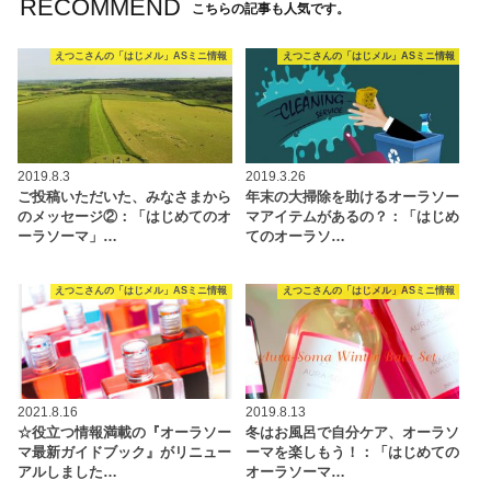
RECOMMEND
こちらの記事も人気です。
えつこさんの「はじメル」ASミニ情報
えつこさんの「はじメル」ASミニ情報
2019.8.3
2019.3.26
ご投稿いただいた、みなさまから
年末の大掃除を助けるオーラソー
のメッセージ②：「はじめてのオ
マアイテムがあるの？：「はじめ
ーラソーマ」…
てのオーラソ…
えつこさんの「はじメル」ASミニ情報
えつこさんの「はじメル」ASミニ情報
2021.8.16
2019.8.13
☆役立つ情報満載の『オーラソー
冬はお風呂で自分ケア、オーラソ
マ最新ガイドブック』がリニュー
ーマを楽しもう！：「はじめての
アルしました…
オーラソーマ…