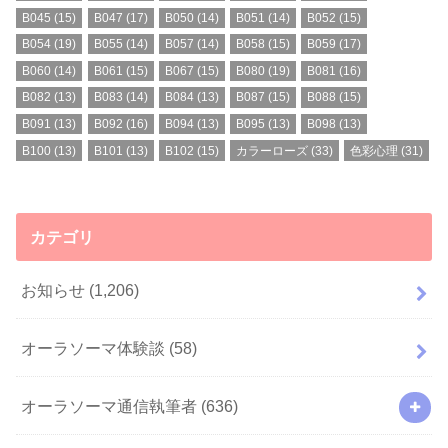
B045
(15)
B047
(17)
B050
(14)
B051
(14)
B052
(15)
B054
(19)
B055
(14)
B057
(14)
B058
(15)
B059
(17)
B060
(14)
B061
(15)
B067
(15)
B080
(19)
B081
(16)
B082
(13)
B083
(14)
B084
(13)
B087
(15)
B088
(15)
B091
(13)
B092
(16)
B094
(13)
B095
(13)
B098
(13)
B100
(13)
B101
(13)
B102
(15)
カラーローズ
(33)
色彩心理
(31)
カテゴリ
お知らせ
(1,206)
オーラソーマ体験談
(58)
オーラソーマ通信執筆者
(636)