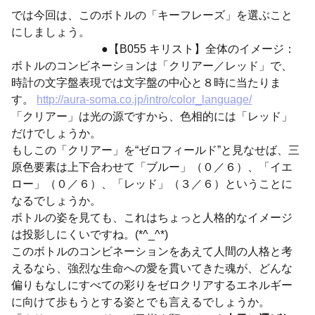
では今回は、このボトルの「キーフレーズ」を選ぶこと
にしましょう。
●【B055 キリスト】全体のイメージ：
ボトルのコンビネーションは「クリアー／レッド」で、
時計の文字盤表現では文字盤の中心と８時に当たりま
す。
http://aura-soma.co.jp/intro/color_language/
「クリアー」は光の源ですから、色相的には「レッド」
だけでしょうか。
もしこの「クリアー」を“ゼロフィールド”と見なせば、三
原色要素は上下合わせて「ブルー」（０／６）、「イエ
ロー」（０／６）、「レッド」（３／６）ということに
なるでしょうか。
ボトルの姿を見ても、これはちょっと人格的なイメージ
は投影しにくいですね。(*^_^*)
このボトルのコンビネーションをあえて人間の人格と考
えるなら、強烈な生命への愛を貫いてきた魂が、どんな
偏りもなしにすべての彩りをゼロクリアするエネルギー
に向けて歩もうとする姿とでも言えるでしょうか。