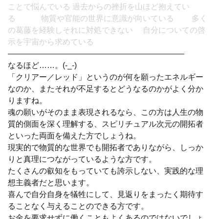
ことで悩んでいる 過去からの挫折を山ほど抱えてい
る 物質や官能の世界に意識が向いている 多く
の葛藤を経験しそれに対処できない 自分についての啓
示を宇宙から求めている
——————————————————————–
なるほど……。(-_-)
「クリアー／レッド」というのが何を願ったエネルギー
なのか、またそれが不足するとどうなるのかがよく分か
りますね。
魂の願いがそのまま表現されるなら、この方は人生の物
質的側面を深く理解する、スピリチュアル次元の開拓者
といった両面を備えた方でしょうね。
現実的で物質的な世界でも開拓者でありながら、しっか
りと真理につながっているような方です。
たくさんの叡知をもっていても誇示しない、実践的な理
想主義者だと思います。
喜んで自分自身を犠牲にして、見返りをまったく期待す
ることなく与えることのできる方です。
お金を要求せずに働くこともよくあるのではないでしょ