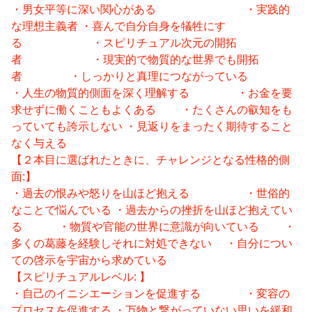
・男女平等に深い関心がある ・実践的
な理想主義者 ・喜んで自分自身を犠牲にす
る ・スピリチュアル次元の開拓
者 ・現実的で物質的な世界でも開拓
者 ・しっかりと真理につながっている
・人生の物質的側面を深く理解する ・お金を要
求せずに働くこともよくある ・たくさんの叡知をも
っていても誇示しない ・見返りをまったく期待すること
なく与える
【２本目に選ばれたときに、チャレンジとなる性格的側
面:】
・過去の恨みや怒りを山ほど抱える ・世俗的
なことで悩んでいる ・過去からの挫折を山ほど抱えてい
る ・物質や官能の世界に意識が向いている ・
多くの葛藤を経験しそれに対処できない ・自分につい
ての啓示を宇宙から求めている
【スピリチュアルレベル: 】
・自己のイニシエーションを促進する ・変容の
プロセスを促進する ・万物と繋がっていない思いを緩和