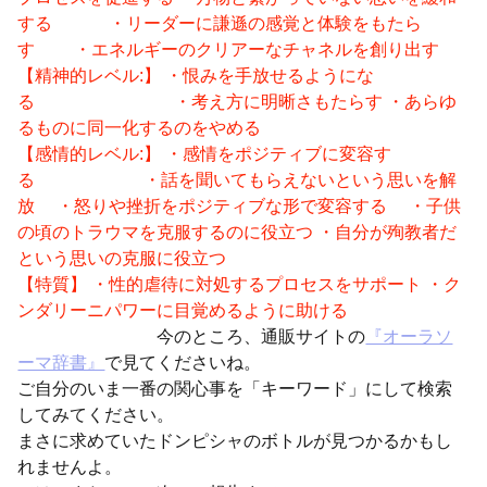
する ・リーダーに謙遜の感覚と体験をもたら
す ・エネルギーのクリアーなチャネルを創り出す
【精神的レベル:】 ・恨みを手放せるようにな
る ・考え方に明晰さもたらす ・あらゆ
るものに同一化するのをやめる
【感情的レベル:】 ・感情をポジティブに変容す
る ・話を聞いてもらえないという思いを解
放 ・怒りや挫折をポジティブな形で変容する ・子供
の頃のトラウマを克服するのに役立つ ・自分が殉教者だ
という思いの克服に役立つ
【特質】 ・性的虐待に対処するプロセスをサポート ・ク
ンダリーニパワーに目覚めるように助ける
今のところ、通販サイトの
『オーラソ
ーマ辞書』
で見てくださいね。
ご自分のいま一番の関心事を「キーワード」にして検索
してみてください。
まさに求めていたドンピシャのボトルが見つかるかもし
れませんよ。