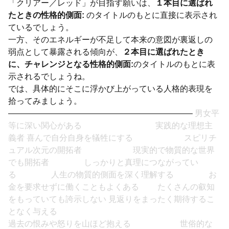
「クリアー／レッド」が目指す願いは、
１本目に選ばれ
たときの性格的側面:
のタイトルのもとに直接に表示され
ているでしょう。
一方、そのエネルギーが不足して本来の意図が裏返しの
弱点として暴露される傾向が、
２本目に選ばれたとき
に、チャレンジとなる性格的側面:
のタイトルのもとに表
示されるでしょうね。
では、具体的にそこに浮かび上がっている人格的表現を
拾ってみましょう。
——————————————————————–
男女平
等に深い関心がある 実践的な理想主
義者 喜んで自分自身を犠牲にする スピリチ
ュアル次元の開拓者 現実的で物質的な世界
でも開拓者 しっかりと真理につながってい
る 人生の物質的側面を深く理解する お
金を要求せずに働くこともよくある たくさんの叡知
をもっていても誇示しない 見返りをまったく期待するこ
となく与える
過去の恨みや怒りを山ほど抱える 世俗的な