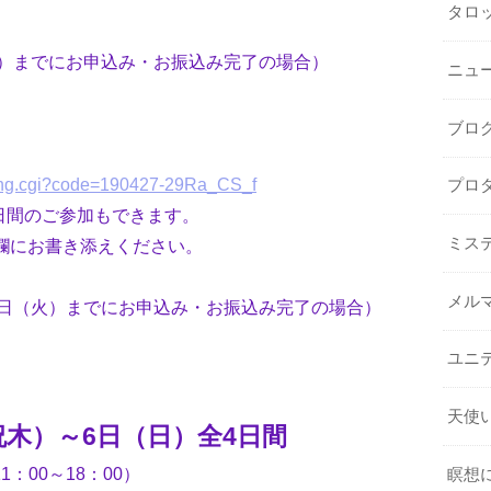
タロ
日（火）までにお申込み・お振込み完了の場合）
ニュ
ブロ
oking.cgi?code=190427-29Ra_CS_f
プロ
2日間のご参加もできます。
ミス
欄にお書き添えください。
メル
月26日（火）までにお申込み・お振込み完了の場合）
ユニ
天使
（祝木）～6日（日）全4日間
1：00～18：00）
瞑想