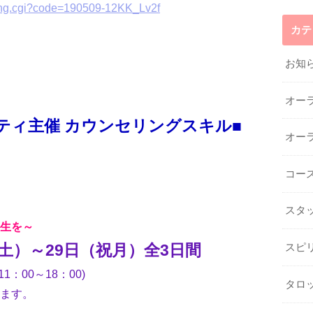
king.cgi?code=190509-12KK_Lv2f
カテ
お知
オー
ティ主催 カウンセリングスキル■
オー
コー
スタ
生を～
（土）～29日（祝月）全3日間
スピ
1：00～18：00)
タロ
ます。