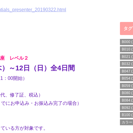
ntials_presenter_20190322.html
タグ
B000
(
B010
(
B021
(
座 レベル２
B032
(
木）～12日（日）全4日間
B047
(
11：00開始）
B054
(
B059
(
B080
(
スト代、修了証、税込）
B084
(
月）までにお申込み・お振込み完了の場合）
B092
(
B100
(
カラー
している方が対象です。