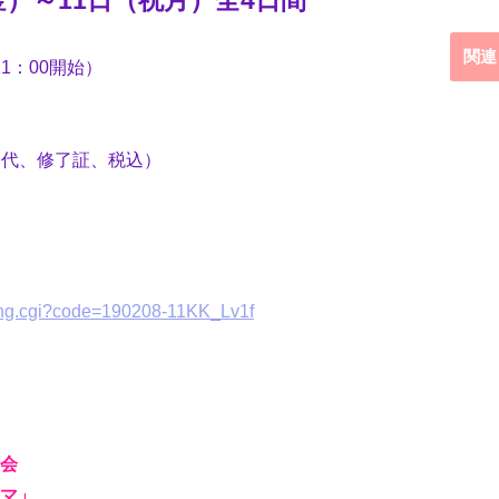
関連
11：00開始）
スト代、修了証、税込）
king.cgi?code=190208-11KK_Lv1f
会
マ」