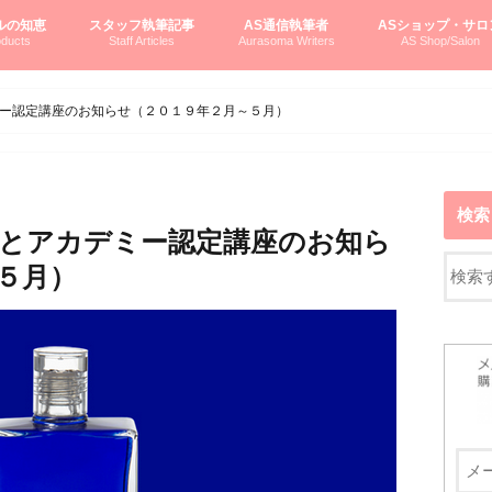
ルの知恵
スタッフ執筆記事
AS通信執筆者
ASショップ・サロ
ducts
Staff Articles
Aurasoma Writers
AS Shop/Salon
オーラソーマシステム入門
ーマボトルの物語
とボトルの旅
のオーラソーマ豆知識
ーマ体験談
えつこの部屋
えつこさんの「はじメル」ASミニ情報
えつこさんの「はじメル」豆知識
pariさんの「はじメル」お悩み相談
pariさんの色彩心理学としてのAS
pariさんのボトルメッセージ
ハミングバードさん「はじメル」要約
AEOSプロダクツご案内
pariさんの「オーラソーマ辞書」
pariさんのカラーローズ入門
pariさんのカラーローズ随想
尚さんのOAU写真日記
ヴィッキーさん物語
「リヴィングエナジー」より
鎌倉グルメ案内
読書案内
柏村かおりさんのオーラソーマ
鮎沢玲子さんの「日本の色」シリーズ
黒田コマラさんのオーラソーマ
叶朋佳さんの「美と癒しの楽園」
青山さんのクリスタル＆オーラソーマ
寛子さんのオーラソーマと創造性
廣田雅美さんのASとカバラ-生命の木
上野香緒里さんのオーラソーマカフェ
中村香織さんのＡＥＯＳスキンケア
藤沢さんのオーラソーマローフード
江尻さんオーラソーマアストロロジー
ラトナさんオーラソーマ＆ハート瞑想
DASOさんの数秘学
スペシャルゲスト☆
お問い合わせ
やさしくわかるAS
オーラソーマで自分
AS無料診断
ASウエブショッピ
ASコース・イベン
ー認定講座のお知らせ（２０１９年２月～５月）
検索
とアカデミー認定講座のお知ら
５月）