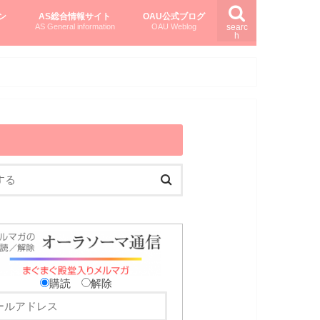
ン
AS総合情報サイト
OAU公式ブログ
AS General information
OAU Weblog
searc
h
を知る
ング
ト
柏村かおりさんのオーラソーマ活用塾
柏村さんのASメディカルハーブ
黒田コマラさんのオーラソーマ紀行
購読
解除