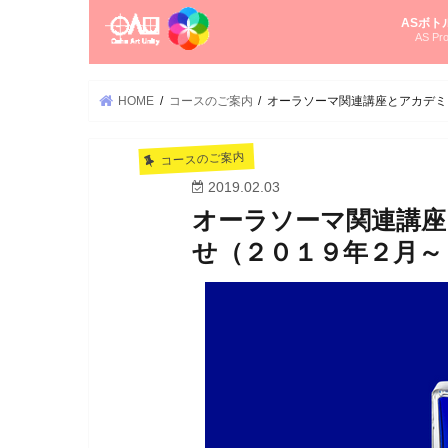
ASボト
AS Pro
尚さんの
オーラソ
タロット
ゆかさん
オーラソ
HOME
コースのご案内
オーラソーマ関連講座とアカデミ
コースのご案内
2019.02.03
オーラソーマ関連講座
せ（２０１９年２月～