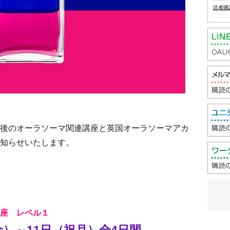
読者購
後のオーラソーマ関連講座と英国オーラソーマアカ
知らせいたします。
座 レベル１
金）～11日（祝月）全4日間