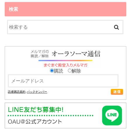
検索
購読
解除
読者購読規約
バックナンバー