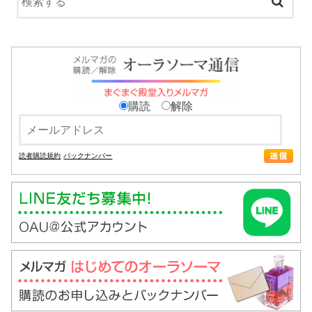
購読
解除
読者購読規約
バックナンバー