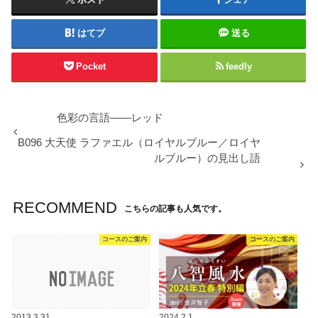
はてブ
送る
Pocket
feedly
色彩の言語――レッド
B096 大天使 ラファエル（ロイヤルブルー／ロイヤ
ルブルー）の見出し語
RECOMMEND
こちらの記事も人気です。
コースのご案内
コースのご案内
2013.3.31
2024.2.1