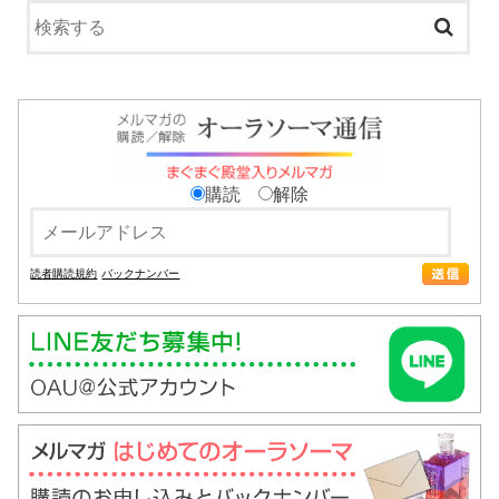
購読
解除
読者購読規約
バックナンバー