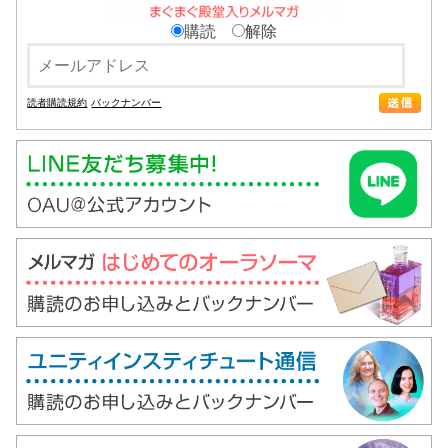
購読
解除
読者購読規約
バックナンバー