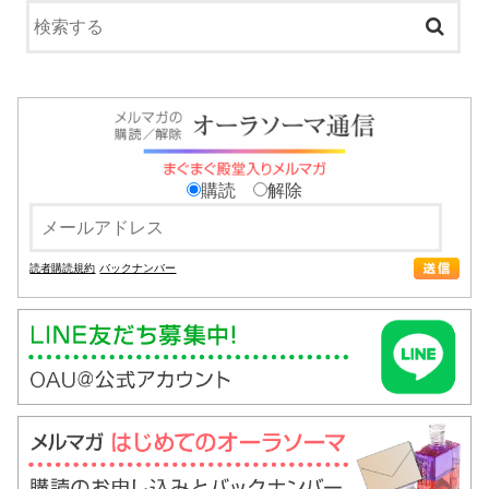
購読
解除
読者購読規約
バックナンバー