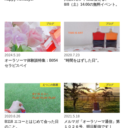
8/8（土）14:00の無料イベント。
ブログ
ブログ
2024.5.10
2020.7.23
オーラソーマ体験談特集：B054
"時間をはずした日"。
セラピスベイ
えつこの部屋
ブログ
2020.6.26
2021.5.18
B118 エコーとはじめて会った日
メルマガ「オーラソーマ通信」第
のこと。
１０２６号、明日配信です！