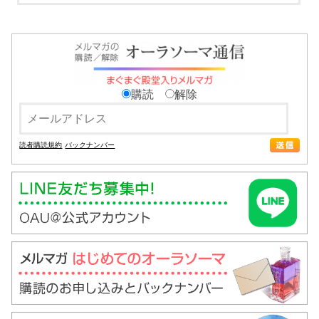
購読
解除
読者購読規約
バックナンバー