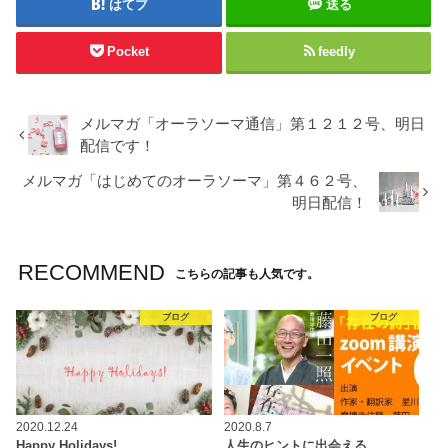
はてブ
送る
Pocket
feedly
メルマガ「オーラソーマ通信」第１２１２号、明日
配信です！
メルマガ「はじめてのオーラソーマ」第４６２号、
明日配信！
RECOMMEND
こちらの記事も人気です。
ブログ
ブログ
2020.12.24
2020.8.7
Happy Holidays!
人生のヒントに出会える、