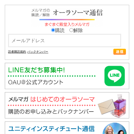
購読
解除
読者購読規約
バックナンバー