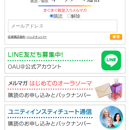
購読
解除
読者購読規約
バックナンバー