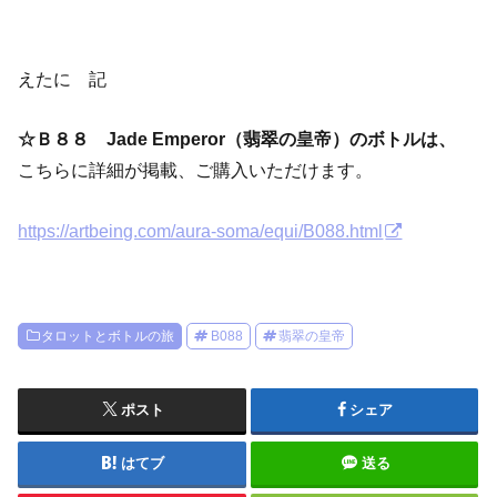
えたに 記
☆Ｂ８８ Jade Emperor（翡翠の皇帝）
のボトルは、
こちらに詳細が掲載、ご購入いただけます。
https://artbeing.com/aura-soma/equi/B088.html
タロットとボトルの旅
B088
翡翠の皇帝
ポスト
シェア
はてブ
送る