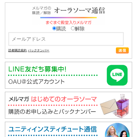
購読
解除
読者購読規約
バックナンバー