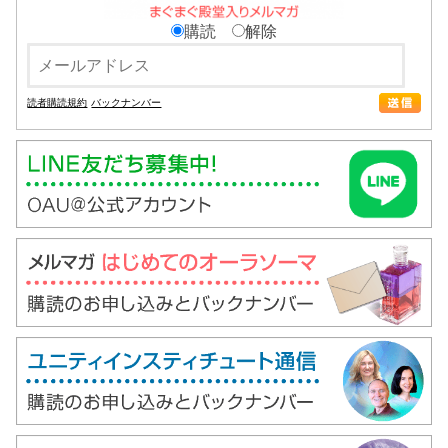
購読
解除
読者購読規約
バックナンバー