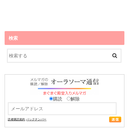
検索
購読
解除
読者購読規約
バックナンバー