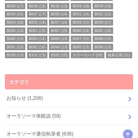
B026
(17)
B030
(13)
B032
(13)
B038
(19)
B039
(19)
B045
(15)
B047
(17)
B050
(14)
B051
(14)
B052
(15)
B054
(19)
B055
(14)
B057
(14)
B058
(15)
B059
(17)
B060
(14)
B061
(15)
B067
(15)
B080
(19)
B081
(16)
B082
(13)
B083
(14)
B084
(13)
B087
(15)
B088
(15)
B091
(13)
B092
(16)
B094
(13)
B095
(13)
B098
(13)
B100
(13)
B101
(13)
B102
(15)
カラーローズ
(33)
色彩心理
(31)
カテゴリ
お知らせ
(1,206)
オーラソーマ体験談
(58)
オーラソーマ通信執筆者
(636)