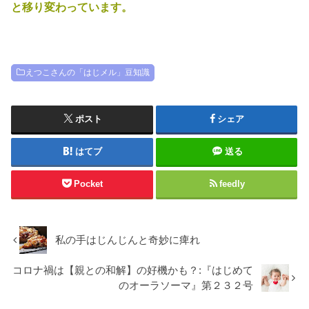
と移り変わっています。
えつこさんの「はじメル」豆知識
ポスト
シェア
はてブ
送る
Pocket
feedly
私の手はじんじんと奇妙に痺れ
コロナ禍は【親との和解】の好機かも？:『はじめて
のオーラソーマ』第２３２号