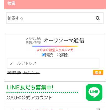
検索
購読
解除
読者購読規約
バックナンバー