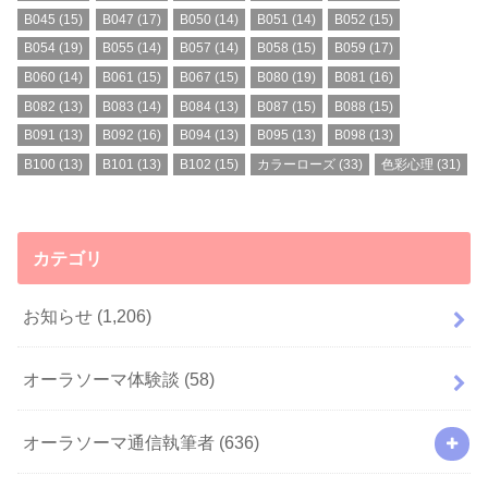
B045
(15)
B047
(17)
B050
(14)
B051
(14)
B052
(15)
B054
(19)
B055
(14)
B057
(14)
B058
(15)
B059
(17)
B060
(14)
B061
(15)
B067
(15)
B080
(19)
B081
(16)
B082
(13)
B083
(14)
B084
(13)
B087
(15)
B088
(15)
B091
(13)
B092
(16)
B094
(13)
B095
(13)
B098
(13)
B100
(13)
B101
(13)
B102
(15)
カラーローズ
(33)
色彩心理
(31)
カテゴリ
お知らせ
(1,206)
オーラソーマ体験談
(58)
オーラソーマ通信執筆者
(636)