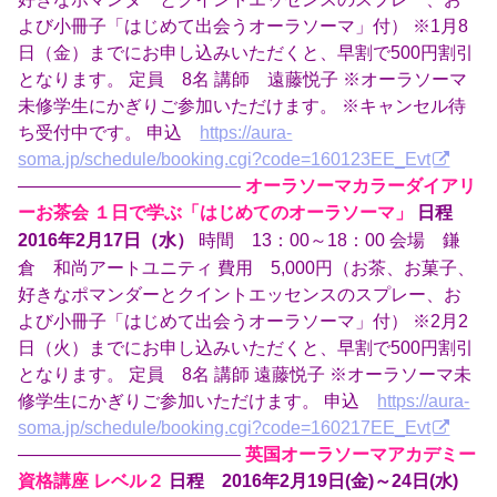
よび小冊子「はじめて出会うオーラソーマ」付） ※1月8
日（金）までにお申し込みいただくと、早割で500円割引
となります。 定員 8名 講師 遠藤悦子 ※オーラソーマ
未修学生にかぎりご参加いただけます。 ※キャンセル待
ち受付中です。 申込
https://aura-
soma.jp/schedule/booking.cgi?code=160123EE_Evt
————————————–
オーラソーマカラーダイアリ
ーお茶会 １日で学ぶ「はじめてのオーラソーマ」
日程
時間 13：00～18：00 会場 鎌
2016年2月17日（水）
倉 和尚アートユニティ 費用 5,000円（お茶、お菓子、
好きなポマンダーとクイントエッセンスのスプレー、お
よび小冊子「はじめて出会うオーラソーマ」付） ※2月2
日（火）までにお申し込みいただくと、早割で500円割引
となります。 定員 8名 講師 遠藤悦子 ※オーラソーマ未
修学生にかぎりご参加いただけます。 申込
https://aura-
soma.jp/schedule/booking.cgi?code=160217EE_Evt
————————————–
英国オーラソーマアカデミー
資格講座 レベル２
日程 2016年2月19日(金)～24日(水)