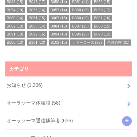
B045
(15)
B047
(17)
B050
(14)
B051
(14)
B052
(15)
B054
(19)
B055
(14)
B057
(14)
B058
(15)
B059
(17)
B060
(14)
B061
(15)
B067
(15)
B080
(19)
B081
(16)
B082
(13)
B083
(14)
B084
(13)
B087
(15)
B088
(15)
B091
(13)
B092
(16)
B094
(13)
B095
(13)
B098
(13)
B100
(13)
B101
(13)
B102
(15)
カラーローズ
(33)
色彩心理
(31)
カテゴリ
お知らせ
(1,206)
オーラソーマ体験談
(58)
オーラソーマ通信執筆者
(636)