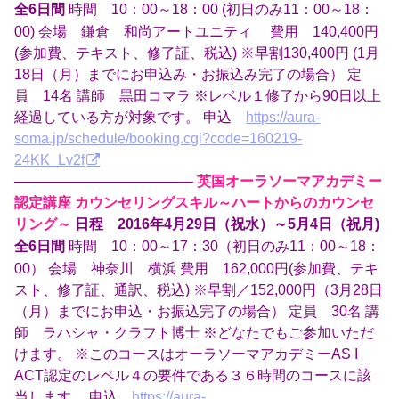
時間 10：00～18：00 (初日のみ11：00～18：
全6日間
00) 会場 鎌倉 和尚アートユニティ 費用 140,400円
(参加費、テキスト、修了証、税込) ※早割130,400円 (1月
18日（月）までにお申込み・お振込み完了の場合） 定
員 14名 講師 黒田コマラ ※レベル１修了から90日以上
経過している方が対象です。 申込
https://aura-
soma.jp/schedule/booking.cgi?code=160219-
24KK_Lv2f
————————————–
英国オーラソーマアカデミー
認定講座 カウンセリングスキル～ハートからのカウンセ
リング～
日程 2016年4月29日（祝水）～5月4日（祝月)
時間 10：00～17：30（初日のみ11：00～18：
全6日間
00） 会場 神奈川 横浜 費用 162,000円(参加費、テキ
スト、修了証、通訳、税込) ※早割／152,000円（3月28日
（月）までにお申込・お振込完了の場合） 定員 30名 講
師 ラハシャ・クラフト博士 ※どなたでもご参加いただ
けます。 ※このコースはオーラソーマアカデミーAS I
ACT認定のレベル４の要件である３６時間のコースに該
当します。 申込
https://aura-