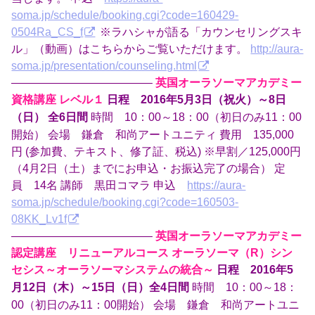
soma.jp/schedule/booking.cgi?code=160429-
0504Ra_CS_f
※ラハシャが語る「カウンセリングスキ
ル」（動画）はこちらからご覧いただけます。
http://aura-
soma.jp/presentation/counseling.html
————————————–
英国オーラソーマアカデミー
資格講座 レベル１
日程 2016年5月3日（祝火）～8日
時間 10：00～18：00（初日のみ11：00
（日） 全6日間
開始） 会場 鎌倉 和尚アートユニティ 費用 135,000
円 (参加費、テキスト、修了証、税込) ※早割／125,000円
（4月2日（土）までにお申込・お振込完了の場合） 定
員 14名 講師 黒田コマラ 申込
https://aura-
soma.jp/schedule/booking.cgi?code=160503-
08KK_Lv1f
————————————–
英国オーラソーマアカデミー
認定講座 リニューアルコース オーラソーマ（R）シン
セシス～オーラソーマシステムの統合～
日程 2016年5
時間 10：00～18：
月12日（木）～15日（日）全4日間
00（初日のみ11：00開始） 会場 鎌倉 和尚アートユニ