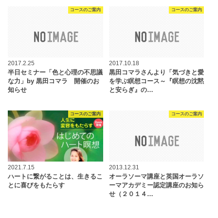
コースのご案内
コースのご案内
2017.2.25
2017.10.18
半日セミナー「色と心理の不思議
黒田コマラさんより「気づきと愛
な力」by 黒田コマラ 開催のお
を学ぶ瞑想コース～『瞑想の沈黙
知らせ
と安らぎ』の…
コースのご案内
コースのご案内
2021.7.15
2013.12.31
ハートに繋がることは、生きるこ
オーラソーマ講座と英国オーラソ
とに喜びをもたらす
ーマアカデミー認定講座のお知ら
せ（２０１４…