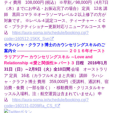
ティ 費用 108,000円 (税込） ※早割／98,000円（4月7日
（木）までにお申込・お振込完了の場合） 定員 12名 講
師 黒田コマラ ※オーラソーマレベル２以上修了の方が
対象です。 ※レベル４認定コース、ティーチャー・ＣＣ
Ｃ・プラクティショナー更新対応リニューアルコース 申
込
https://aura-soma.jp/schedule/booking.cgi?
code=160512-15KK_Syn
☆ラハシャ・クラフト博士のカウンセリングスキルのご
案内☆
————————————–
２０１６年オースト
ラリアツアー カウンセリングスキル ～Love and
Relationship ≪愛と関係性≫ パート３
日程 2016年1月
会場 オーストラリ
31日（日）～2月9日（火）全10日間
ア 定員 16名（カラフルＫさまと共催） 講師 ラハシ
ャ・クラフト博士 費用 359,000円（受講料、通訳料、宿
泊費・食費（一部を除く）・移動費用・クリスタルキャ
ッスル入場料。注：航空運賃は含まれていません） 申
込
https://aura-soma.jp/schedule/booking.cgi?
code=160131-0209Ra_CS_f