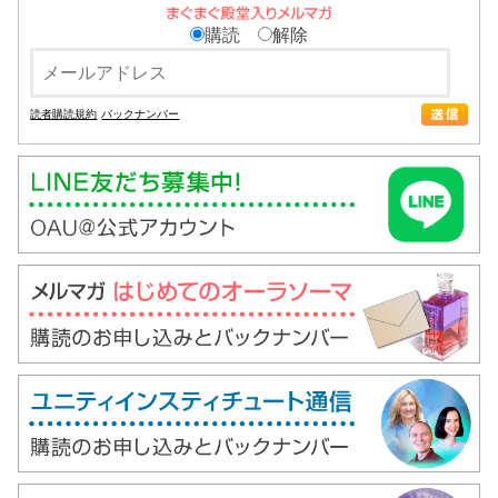
購読
解除
読者購読規約
バックナンバー