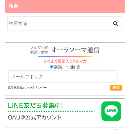
検索
購読
解除
読者購読規約
バックナンバー