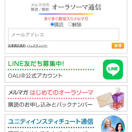
購読
解除
読者購読規約
バックナンバー