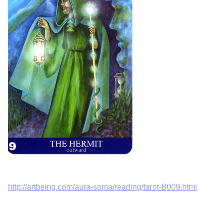
http://artbeing.com/aura-soma/reading/tarot-B009.html