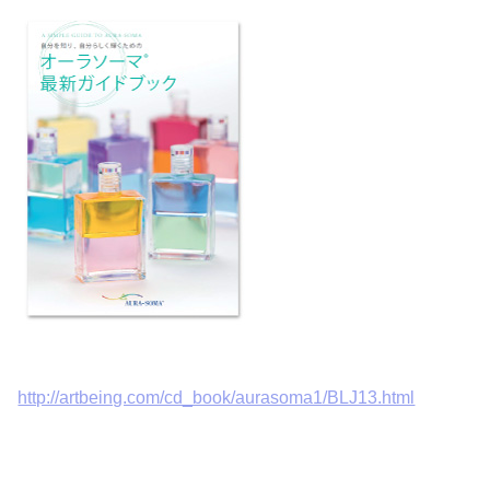
http://artbeing.com/cd_book/aurasoma1/BLJ13.html