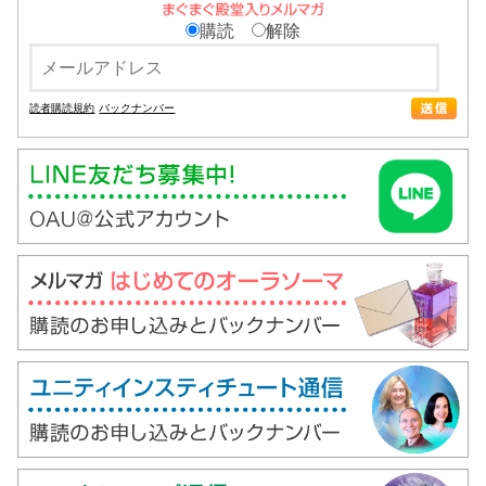
購読
解除
読者購読規約
バックナンバー