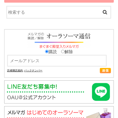
購読
解除
読者購読規約
バックナンバー