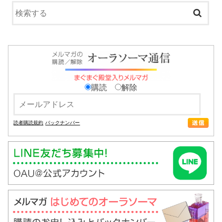
購読
解除
読者購読規約
バックナンバー