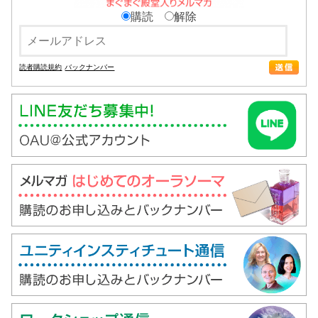
購読
解除
読者購読規約
バックナンバー