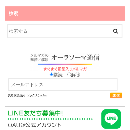
検索
購読
解除
読者購読規約
バックナンバー