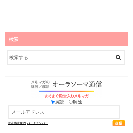
検索
購読
解除
読者購読規約
バックナンバー