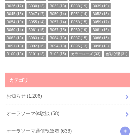
B026
(17)
B030
(13)
B032
(13)
B038
(19)
B039
(19)
B045
(15)
B047
(17)
B050
(14)
B051
(14)
B052
(15)
B054
(19)
B055
(14)
B057
(14)
B058
(15)
B059
(17)
B060
(14)
B061
(15)
B067
(15)
B080
(19)
B081
(16)
B082
(13)
B083
(14)
B084
(13)
B087
(15)
B088
(15)
B091
(13)
B092
(16)
B094
(13)
B095
(13)
B098
(13)
B100
(13)
B101
(13)
B102
(15)
カラーローズ
(33)
色彩心理
(31)
カテゴリ
お知らせ
(1,206)
オーラソーマ体験談
(58)
オーラソーマ通信執筆者
(636)