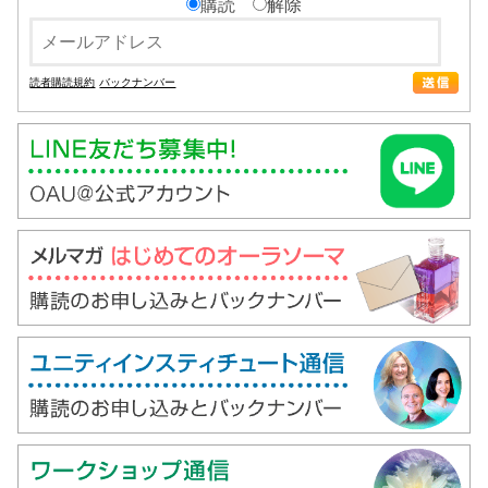
購読
解除
読者購読規約
バックナンバー