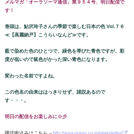
メルマガ「オーラソーマ通信」第９５４号、明日配信で
す！
巻頭は、鮎沢玲子さんの季節で楽しむ日本の色 Vol.７６
≪【高麗納戸】こうらいなんど≫です。
藍で染めた色のひとつで、緑色を帯びた青色ですが、彩
度が低いので鼠色がかった深い青色になります。
変わった名前ですよね。
この色名の由来ははっきりせず、諸説あるので
す・・・。
明日の配信をお楽しみに☆彡
購読申込みはこちら→
http://aura-soma.co.jp/newsletter/